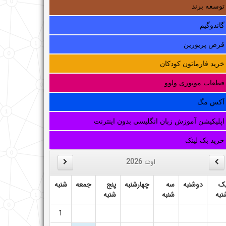
توسعه برند
گاندوگیم
قرص پریورین
خرید فارماتون کودکان
قطعات موتوری ولوو
آکس مگ
اپلیکیشن آموزش زبان انگلیسی بدون اینترنت
خرید بک لینک
اوت
2026
ک
دوشنبه
سه
چهارشنبه
پنج
جمعه
شنبه
نبه
شنبه
شنبه
1