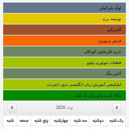
لوله‌ پلی‌اتیلن
توسعه برند
گاندوگیم
قرص پریورین
خرید فارماتون کودکان
قطعات موتوری ولوو
آکس مگ
اپلیکیشن آموزش زبان انگلیسی بدون اینترنت
بنگاه خرید و فروش بک لینک
اوت
2026
یک شنبه
دوشنبه
سه شنبه
چهارشنبه
پنج شنبه
جمعه
شنبه