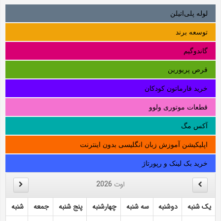
لوله‌ پلی‌اتیلن
توسعه برند
گاندوگیم
قرص پریورین
خرید فارماتون کودکان
قطعات موتوری ولوو
آکس مگ
اپلیکیشن آموزش زبان انگلیسی بدون اینترنت
خرید بک لینک و رپورتاژ
اوت
2026
یک شنبه
دوشنبه
سه شنبه
چهارشنبه
پنج شنبه
جمعه
شنبه